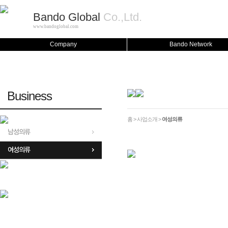
Bando Global
Co.,Ltd.
www.bandoglobal.com
Company
Bando Network
Business
홈 > 사업소개 >
여성의류